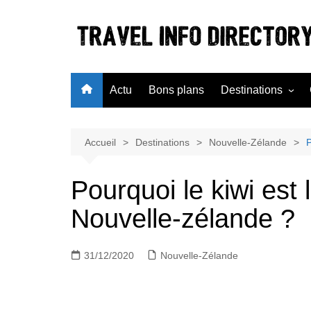
Aller
au
contenu
Actu
Bons plans
Destinations
Antilles
Australie
Accueil
Destinations
Nouvelle-Zélande
P
Etats-Unis
Pourquoi le kiwi est
Irlande
Nouvelle-zélande ?
Mexique
31/12/2020
Nouvelle-Zélande